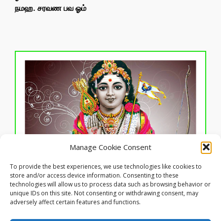
நமஹ. சரவண பவ ஓம்
Manage Cookie Consent
Click to accept marketing cookies and
To provide the best experiences, we use technologies like cookies to
enable this content
store and/or access device information. Consenting to these
ஓம் ஆம் ஹவும் சவும்
technologies will allow us to process data such as browsing behavior or
unique IDs on this site. Not consenting or withdrawing consent, may
adversely affect certain features and functions.
© 2025 இணையத்தளக் காப்புரிமை கந்தகோட்டம்.