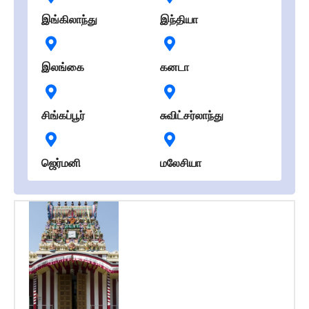
இங்கிலாந்து
இந்தியா
இலங்கை
கனடா
சிங்கப்பூர்
சுவிட்சர்லாந்து
ஜெர்மனி
மலேசியா