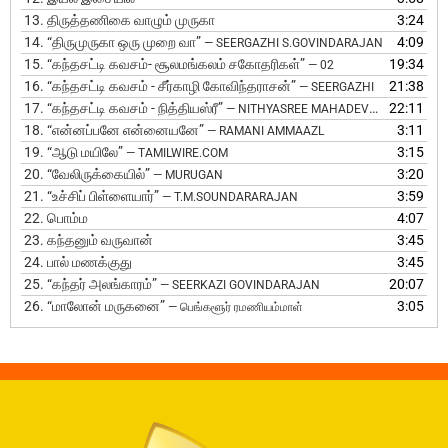
13.
திருத்தணிகை வாழும் முருகா
3:24
14.
“திருமுருகா ஒரு முறை வா”
4:09
— SEERGAZHI S.GOVINDARAJAN
15.
“கந்தசட்டி கவசம்- சூலமங்கலம் சகோதரிகள்”
19:34
— 02
16.
“கந்தசட்டி கவசம் - சீர்காழி கோவிந்தராசன்”
21:38
— SEERGAZHI
17.
“கந்தசட்டி கவசம் - நித்தியஸ்ரீ”
22:11
— NITHYASREE MAHADEVAN
18.
“என்னப்பனே என்னையனே”
3:11
— RAMANI AMMAAZL
19.
“ஆடு மயிலே”
3:15
— TAMILWIRE.COM
20.
“வேலிருக்கையில்”
3:20
— MURUGAN
21.
“உச்சிப் பிள்ளையார்”
3:59
— T.M.SOUNDARARAJAN
22.
பொம்ம
4:07
23. கந்தனும் வருவான்
3:45
24.
பால் மணக்குது
3:45
25.
“கந்தர் அலங்காரம்”
20:07
— SEERKAZI GOVINDARAJAN
26.
“மாலோன் மருகனை”
3:05
— பெங்களூர் ரமணியம்மாள்