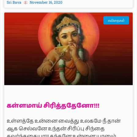
Sri Bava
November 16, 2020
கவிதைகள்
கள்ளமாய் சிரித்ததேனோ!!!
உள்ளத்தே உன்னை வைத்து உலகமே நீ தான்
ஆக செல்வனே உந்தன் சிரிப்பு சிந்தை
கவர்ந்ததையா!!! கந்தனே உன்னை யானும்