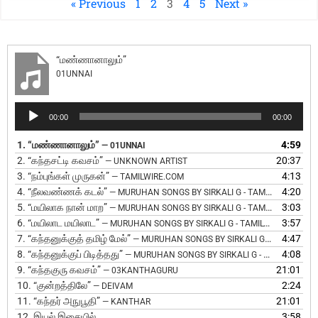
« Previous
1
2
3
4
5
Next »
“மண்ணானாலும்”
01UNNAI
A
00:00
00:00
u
d
1.
“மண்ணானாலும்”
4:59
— 01UNNAI
i
2.
“கந்தசட்டி கவசம்”
20:37
— UNKNOWN ARTIST
o
3.
“நம்புங்கள் முருகன்”
4:13
— TAMILWIRE.COM
P
4.
“நீலவண்ணக் கடல்”
4:20
— MURUHAN SONGS BY SIRKALI G - TAMILWIRE.COM
l
5.
“மயிலாக நான் மாற”
3:03
— MURUHAN SONGS BY SIRKALI G - TAMILWIRE.COM
a
6.
“மயிலாட மயிலாட”
3:57
— MURUHAN SONGS BY SIRKALI G - TAMILWIRE.COM
y
7.
“கந்தனுக்குத் தமிழ் மேல்”
4:47
— MURUHAN SONGS BY SIRKALI G - TAMILWIRE.COM
e
8.
“கந்தனுக்குப் பிடித்தது”
4:08
— MURUHAN SONGS BY SIRKALI G - TAMILWIRE.COM
r
9.
“கந்தகுரு கவசம்”
21:01
— 03KANTHAGURU
10.
“குன்றத்திலே”
2:24
— DEIVAM
11.
“கந்தர் அநுபூதி”
21:01
— KANTHAR
12.
இயல் இசையில்
3:58