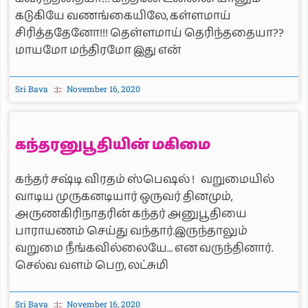
கடுகியே வணங்கையிலே, கள்ளமாய்
சிரித்ததேனோ!!! தெள்ளமாய் தெரிந்ததையா??
மாயமோ மந்திரமோ இது என்
Sri Bava
November 16, 2020
கந்தரனுபூதியின் மகிமை
கந்தர் சஷ்டி விரதம் ஸ்பெஷல் ! வறுமையில்
வாடிய முருகனடியார் ஒருவர் தினமும்,
அருணகிரிநாதரின் கந்தர் அனுபூதியை
பாராயணம் செய்து வந்தார்.இருந்தாலும்
வறுமை நீங்கவில்லையே… என வருந்தினார்.
செல்வ வளம் பெற, லட்சுமி
Sri Bava
November 16, 2020