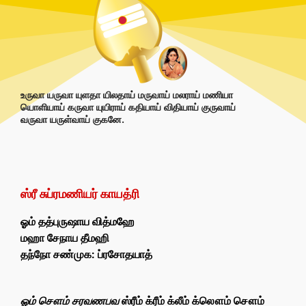
உருவா யருவா யுளதா யிலதாய் மருவாய் மலராய் மணியா
யொளியாய் கருவா யுயிராய் கதியாய் விதியாய் குருவாய்
வருவா யருள்வாய் குகனே.
ஸ்ரீ சுப்ரமணியர் காயத்ரி
ஓம் தத்புருஷாய வித்மஹே
மஹா சேநாய தீமஹி
தந்நோ சண்முக: ப்ரசோதயாத்
ஓம் சௌம் சரவணபவ
ஸ்ரீம் க்ரீம் க்லீம் க்லௌம் சௌம்