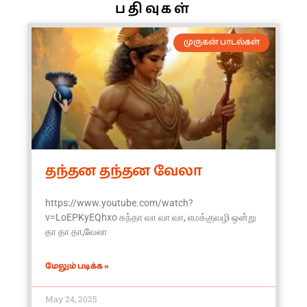
பதிவுகள்
முருகன் பாடல்கள்
தந்தன தந்தன வேலா
https://www.youtube.com/watch?
v=LoEPKyEQhxo கந்தா வா வா வா, எமக்குவழி ஒன்று
தா தா தா,வேலா
மேலும் படிக்க »
May 24, 2025