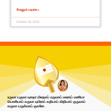
மேலும் படிக்க »
October 28, 2022
உருவா யருவா யுளதா யிலதாய் மருவாய் மலராய் மணியா
யொளியாய் கருவா யுயிராய் கதியாய் விதியாய் குருவாய்
வருவா யருள்வாய் குகனே.