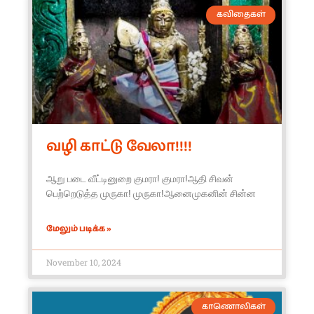
கவிதைகள்
வழி காட்டு வேலா!!!!
ஆறு படை வீட்டினுறை குமரா! குமரா!ஆதி சிவன்
பெற்றெடுத்த முருகா! முருகா!ஆனைமுகனின் சின்ன
மேலும் படிக்க »
November 10, 2024
காணொலிகள்