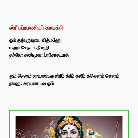
ஸ்ரீ சுப்ரமணியர் காயத்ரி
ஓம் தத்புருஷாய வித்மஹே
மஹா சேநாய தீமஹி
தந்நோ சண்முக: ப்ரசோதயாத்
ஓம் சௌம் சரவணபவ
ஸ்ரீம் க்ரீம் க்லீம் க்லௌம் சௌம்
நமஹ. சரவண பவ ஓம்