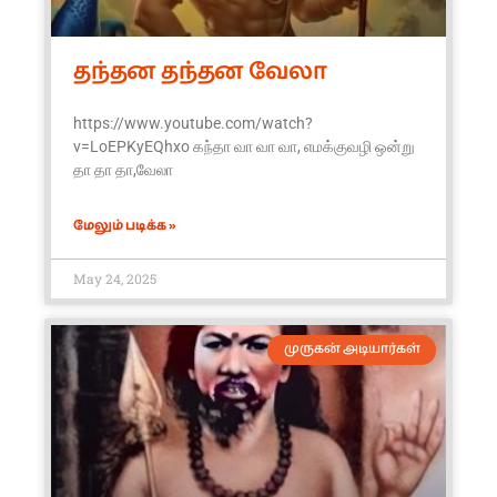
தந்தன தந்தன வேலா
https://www.youtube.com/watch?
v=LoEPKyEQhxo கந்தா வா வா வா, எமக்குவழி ஒன்று
தா தா தா,வேலா
மேலும் படிக்க »
May 24, 2025
முருகன் அடியார்கள்