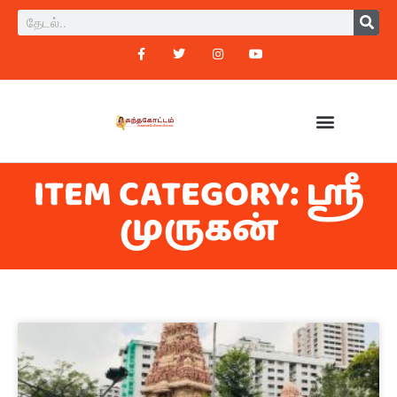
ITEM CATEGORY: ஸ்ரீ
முருகன்