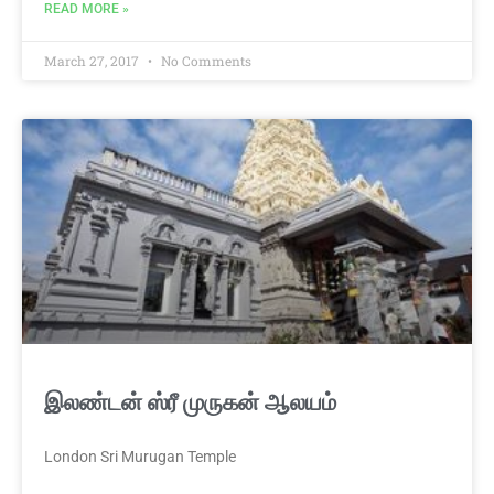
READ MORE »
March 27, 2017
No Comments
இலண்டன் ஸ்ரீ ­மு­ரு­கன் ­ஆ­ல­யம்
London Sri Murugan Temple