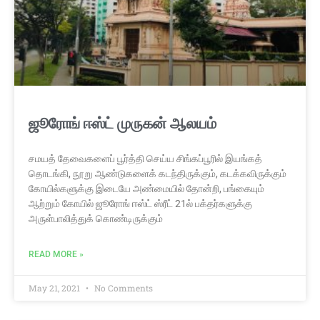
ஜூரோங் ஈஸ்ட் முருகன் ஆலயம்
சமயத் தேவைகளைப் பூர்த்தி செய்ய சிங்கப்பூரில் இயங்கத்
தொடங்கி, நூறு ஆண்டுகளைக் கடந்திருக்கும், கடக்கவிருக்கும்
கோயில்களுக்கு இடையே அண்மையில் தோன்றி, பங்கையும்
ஆற்றும் கோயில் ஜூரோங் ஈஸ்ட் ஸ்ரீட் 21ல் பக்தர்களுக்கு
அருள்பாலித்துக் கொண்டிருக்கும்
READ MORE »
May 21, 2021
No Comments