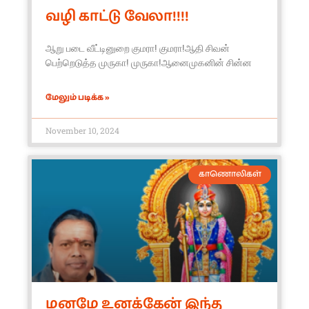
வழி காட்டு வேலா!!!!
ஆறு படை வீட்டினுறை குமரா! குமரா!ஆதி சிவன்
பெற்றெடுத்த முருகா! முருகா!ஆனைமுகனின் சின்ன
மேலும் படிக்க »
November 10, 2024
காணொலிகள்
மனமே உனக்கேன் இந்த