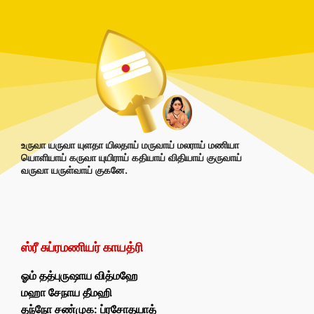
உருவா யருவா யுளதா யிலதாய் மருவாய் மலராய் மணியா
யொளியாய் கருவா யுயிராய் கதியாய் விதியாய் குருவாய்
வருவா யருள்வாய் குகனே.
ஸ்ரீ சுப்ரமணியர் காயத்ரி
ஓம் தத்புருஷாய வித்மஹே
மஹா சேநாய தீமஹி
தந்நோ சண்முக: ப்ரசோதயாத்