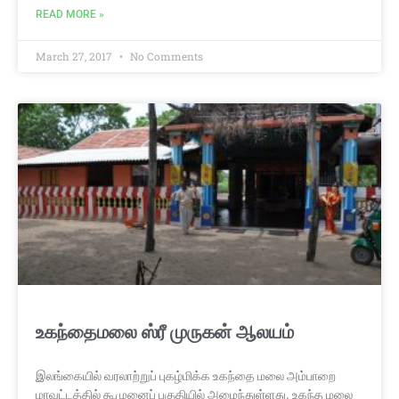
READ MORE »
March 27, 2017
No Comments
உகந்தைமலை ஸ்ரீ முருகன் ஆலயம்
இலங்கையில் வரலாற்றுப் புகழ்மிக்க உகந்தை மலை அம்பாறை
மாவட்டத்தில் கூமுனைப் பகுதியில் அமைந்துள்ளது. உகந்த மலை