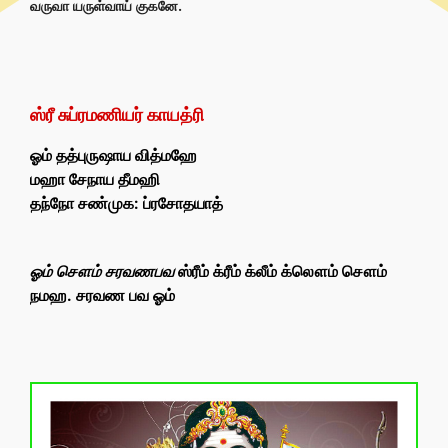
வருவா யருள்வாய் குகனே.
ஸ்ரீ சுப்ரமணியர் காயத்ரி
ஓம் தத்புருஷாய வித்மஹே
மஹா சேநாய தீமஹி
தந்நோ சண்முக: ப்ரசோதயாத்
ஓம் சௌம் சரவணபவ
ஸ்ரீம் க்ரீம் க்லீம் க்லௌம் சௌம்
நமஹ. சரவண பவ ஓம்