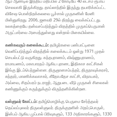
ஆம் ஆண்டில் இந்திய மதிப்பில் 2 கோடியே 40 லட்சம் ரூபாய்
செலவாகி இருக்கிறது. தாய்லாந்தில் இருந்து தயாரிக்கப்பட்ட
விசேஷ பொன்நிறக்கலவை பூச்சால் முருகனின் மேனி
மின்னுகிறது. 2006, ஜனவரி 29ல் திறந்து வைக்கப்பட்டது.
உலகத்தையே தன்வசப்படுத்தும் விதத்தில் முருகப்பெருமான்
அருட்பார்வை அமைந்துள்ளது என்றால் மிகையில்லை.
கண்கவரும் கலைக்கூடம்:
தமிழர்கலை பண்பாட்டினை
வெளிப்படுத்தும் விதத்தில் கலைக்கூடம் ஒன்று 1971 முதல்
செயல்பட்டு வருகிறது. கந்தபுராணம், விஷ்ணுபுராணம்,
ராமாயணம், மகாபாரதம் ஆகிய புராண, இதிகாச காட்சிகள்
இங்கு இடம்பெற்றுள்ளன. திருஞானசம்பந்தர், திருநாவுக்கரசர்,
சுந்தரர், மாணிக்கவாசகர், கீதோபதேச காட்சி, விநாயகர்,
அவ்வை, சிதம்பரம் நடராஜர், ஆறுபடை வீடு முருகன் சிலைகள்
கண்ணுக்கும் கருத்துக்கும் விருந்தளிக்கின்றன.
வள்ளுவர் கோட்டம்:
தமிழ்மொழிக்கு பெருமை சேர்த்தவர்
தெய்வப்புலவர் திருவள்ளுவர். திருக்குறளின் அறம்,பொருள்,
இன்பம் ஆகிய முப்பால் பிரிவுகளும், 133 அதிகாரங்களும், 1330