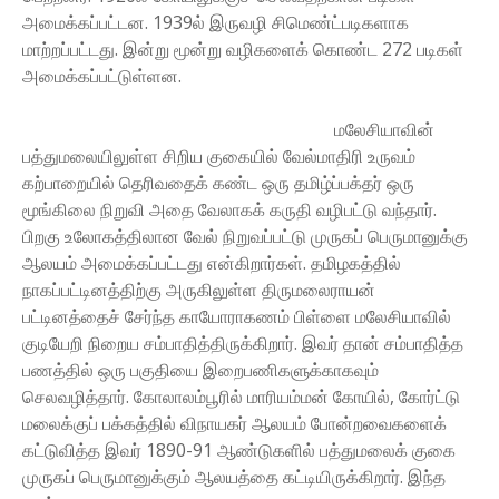
அமைக்கப்பட்டன. 1939ல் இருவழி சிமெண்ட்படிகளாக
மாற்றப்பட்டது. இன்று மூன்று வழிகளைக் கொண்ட 272 படிகள்
அமைக்கப்பட்டுள்ளன.
மலேசியாவின்
பத்துமலையிலுள்ள சிறிய குகையில் வேல்மாதிரி உருவம்
கற்பாறையில் தெரிவதைக் கண்ட ஒரு தமிழ்ப்பக்தர் ஒரு
மூங்கிலை நிறுவி அதை வேலாகக் கருதி வழிபட்டு வந்தார்.
பிறகு உலோகத்திலான வேல் நிறுவப்பட்டு முருகப் பெருமானுக்கு
ஆலயம் அமைக்கப்பட்டது என்கிறார்கள். தமிழகத்தில்
நாகப்பட்டினத்திற்கு அருகிலுள்ள திருமலைராயன்
பட்டினத்தைச் சேர்ந்த காயோராகணம் பிள்ளை மலேசியாவில்
குடியேறி நிறைய சம்பாதித்திருக்கிறார். இவர் தான் சம்பாதித்த
பணத்தில் ஒரு பகுதியை இறைபணிகளுக்காகவும்
செலவழித்தார். கோலாலம்பூரில் மாரியம்மன் கோயில், கோர்ட்டு
மலைக்குப் பக்கத்தில் விநாயகர் ஆலயம் போன்றவைகளைக்
கட்டுவித்த இவர் 1890-91 ஆண்டுகளில் பத்துமலைக் குகை
முருகப் பெருமானுக்கும் ஆலயத்தை கட்டியிருக்கிறார். இந்த