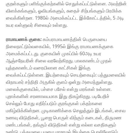
குறள்களும் பளிங்குக்கற்களில் செதுக்கப்பட்டுள்ளன. அவற்றின்
விளக்கங்களும், ஓவியங்களும், சுதைச் சிற்பங்களும் பிரமிக்க
வைக்கின்றன. 1980ல் அமைக்கப்பட்ட இக்கோட்டத்தில், 5 அடி
உயர வள்ளுவர் சிலையும் உள்ளது.
ராமாயணக் குகை:
கம்பராமாயணத்தின் பெருமையை
நிலைநாட்டும்வகையில், 1995ல் இங்கு ராமாயணக்குகை
அமைக்கப்பட்டது. குகையின் முகப்பில் 60அடி உயர
ஆஞ்சநேயரின் சிலை வரவேற்கிறது. பாலகாண்டம் முதல்
யுத்தகாண்டம் வரையிலான காட்சிகள் இங்கு
வைக்கப்பட்டுள்ளன. இயற்கையும் செயற்கையும்: பத்துமலையில்
விநாயகர் சந்நிதி அருகில் குளம் ஒன்று அமைந்துள்ளது.
மலைக்குகையில், பச்சை பசேல் என்று மரங்கள் உள்ளன.
புறாக்களின் சரணாலயமாக இது திகழ்கிறது. படியேறிச்
செல்லும் போது எதிர்ப்படும் குரங்குகள் பக்தர்களை
மகிழ்விக்கின்றன. முடிகாணிக்கை செலுத்தும் இடங்கள், சைவ
உணவு விடுதிகள், பூஜை பொருள் விற்கும் கடைகள், திருமண
மண்டபங்கள், தங்கும் விடுதிகள் என்று எல்லா வசதிகளும்
உண்டு. பத்துமலை பழமை மாறாமல் இயற்கை பொலிவோடும்,