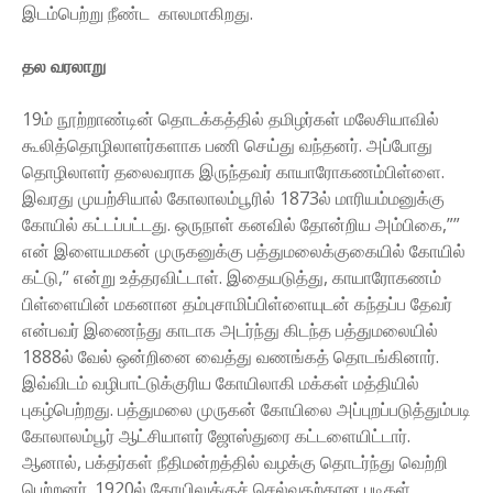
இடம்பெற்று நீண்ட காலமாகிறது.
தல வரலாறு
19ம் நூற்றாண்டின் தொடக்கத்தில் தமிழர்கள் மலேசியாவில்
கூலித்தொழிலாளர்களாக பணி செய்து வந்தனர். அப்போது
தொழிலாளர் தலைவராக இருந்தவர் காயாரோகணம்பிள்ளை.
இவரது முயற்சியால் கோலாலம்பூரில் 1873ல் மாரியம்மனுக்கு
கோயில் கட்டப்பட்டது. ஒருநாள் கனவில் தோன்றிய அம்பிகை,””
என் இளையமகன் முருகனுக்கு பத்துமலைக்குகையில் கோயில்
கட்டு,” என்று உத்தரவிட்டாள். இதையடுத்து, காயாரோகணம்
பிள்ளையின் மகனான தம்புசாமிப்பிள்ளையுடன் கந்தப்ப தேவர்
என்பவர் இணைந்து காடாக அடர்ந்து கிடந்த பத்துமலையில்
1888ல் வேல் ஒன்றினை வைத்து வணங்கத் தொடங்கினார்.
இவ்விடம் வழிபாட்டுக்குரிய கோயிலாகி மக்கள் மத்தியில்
புகழ்பெற்றது. பத்துமலை முருகன் கோயிலை அப்புறப்படுத்தும்படி
கோலாலம்பூர் ஆட்சியாளர் ஜோஸ்துரை கட்டளையிட்டார்.
ஆனால், பக்தர்கள் நீதிமன்றத்தில் வழக்கு தொடர்ந்து வெற்றி
பெற்றனர். 1920ல் கோயிலுக்குச் செல்வதற்கான படிகள்