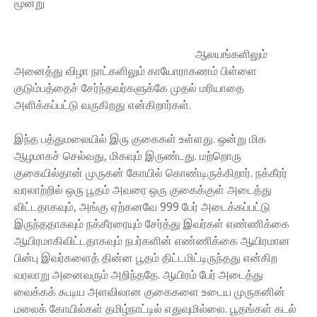
மூன்று
ஆலய
ங்களிலும்
அனைத்து விழா நாட்களிலும் காயோராகணம் பிள்ளை
குடும்பத்தைச் சேர்ந்தவர்களுக்கே முதல் மரியாதை
அளிக்கப்பட்டு வருகிறது என்கிறார்கள்.
இந்த பத்துமலையில் இரு குகைகள் உள்ளது. ஒன்று மிக
ஆழமாகச் செல்வது, மிகவும் இருண்டது. மற்றொரு
குகையில்தான் முருகன் கோயில் கொண்டிருக்கிறார். நக்கீரர்
வரலாற்றில் ஒரு பூதம் அவரை ஒரு குகைக்குள் அடைத்து
விட்டதாகவும், அங்கு ஏற்கனவே 999 பேர் அடைக்கப்பட்டு
இருந்ததாகவும் நக்கீரரையும் சேர்த்து இவர்கள் எண்ணிக்கை
ஆயிரமாகிவிட்டதாகவும் நபர்களின் எண்ணிக்கை ஆயிரமான
பின்பு இவர்களைத் தின்ன பூதம் திட்டமிட்டிருந்தது என்கிற
வரலாறு அனைவரும் அறிந்ததே. ஆயிரம் பேர் அடைத்து
வைக்கக் கூடிய அளவிலான குகைகளை உடைய முருகனின்
மலைக் கோயில்கள் தமிழ்நாட்டில் எதுவுமில்லை. பூதங்கள் கடல்