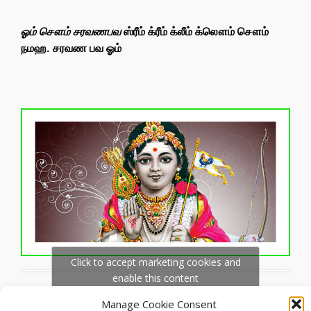
ஓம் சௌம் சரவணபவ
ஸ்ரீம் க்ரீம் க்லீம் க்லௌம் சௌம்
நமஹ. சரவண பவ ஓம்
Click to accept marketing cookies and
enable this content
ஓம் ஆம் ஹவும் சவும்
Manage Cookie Consent