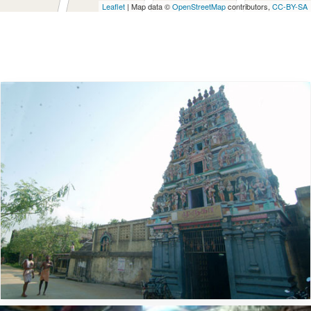
Leaflet
| Map data ©
OpenStreetMap
contributors,
CC-BY-SA