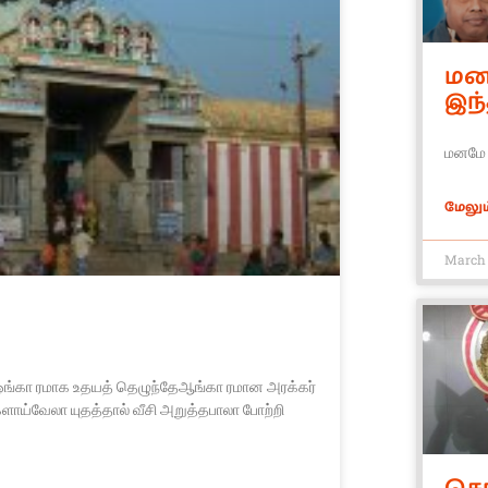
மன
இந்
மனமே 
மேலும்
March 
ஓங்கா ரமாக உதயத் தெழுந்தேஆங்கா ரமான அரக்கர்
ாய்வேலா யுதத்தால் வீசி அறுத்தபாலா போற்றி