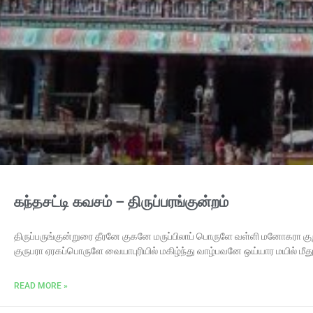
கந்தசட்டி கவசம் – திருப்பரங்குன்றம்
திருப்பருங்குன்றுரை தீரனே குகனே மருப்பிலாப் பொருளே வள்ளி மனோகரா க
குருபரா ஏரகப்பொருளே வையாபுரியில் மகிழ்ந்து வாழ்பவனே ஒய்யார மயில் ம
READ MORE »