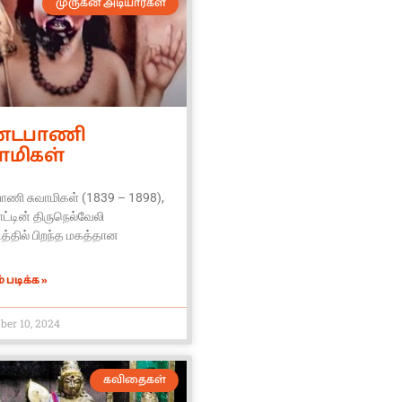
முருகன் அடியார்கள்
்டபாணி
ாமிகள்
ாணி சுவாமிகள் (1839 – 1898),
ாட்டின் திருநெல்வேலி
த்தில் பிறந்த மகத்தான
 படிக்க »
er 10, 2024
கவிதைகள்