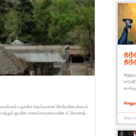
தந
தந
https
v=LoE
எமக்கு
மேலும்
கண்மால் மருகனே தெய்வானை கேள்வனேபங்கயம்
ேல் ஏந்தும் ஐயனே சரணம்சரவணபவனே சட்கோணத்
May 24