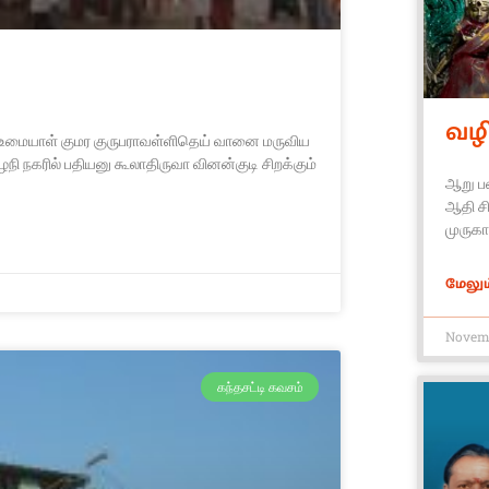
வழி
உமையாள் குமர குருபராவள்ளிதெய் வானை மருவிய
ி நகரில் பதியனு கூலாதிருவா வினன்குடி சிறக்கும்
ஆறு பட
ஆதி சி
முருக
மேலும்
Novemb
கந்தசட்டி கவசம்