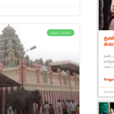
கந்தசட்டி கவசம்
தண
சுவ
தண்டப
தமிழ்ந
மாவட்ட
மேலும்
Novemb