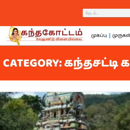
முகப்பு
முருக
CATEGORY: கந்தசட்டி 