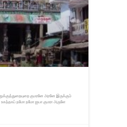
ுறுக்குத்துறையுறை குமரனே அரனே இருக்கும்
ீது உகந்தாய் நமோ நமோ ஐயா குமரா அருளே