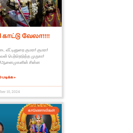
 காட்டு வேலா!!!!
ை வீட்டினுறை குமரா! குமரா!
வன் பெற்றெடுத்த முருகா!
ா!ஆனைமுகனின் சின்ன
 படிக்க »
er 10, 2024
காணொலிகள்