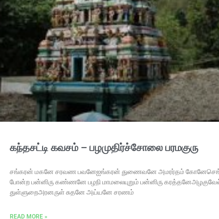
கந்தசட்டி கவசம் – பழமுதிர்ச்சோலை பரமகுரு
சங்கரன் மகனே சரவண பவனேஐங்கரன் துணைவனே அமரர்தம் கோனேசெங்
போன்ற பன்னிரு கண்ணனே பழநி மாமலையுறும் பன்னிரு கரத்தனேஅழகுவ
துள்ளுறைஅரனருள் சுதனே அய்யனே சரணம்
READ MORE »