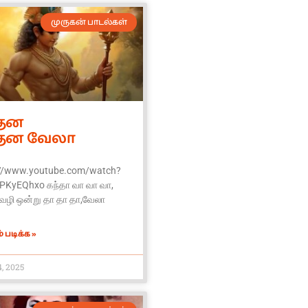
முருகன் பாடல்கள்
்தன
்தன வேலா
://www.youtube.com/watch?
PKyEQhxo கந்தா வா வா வா,
வழி ஒன்று தா தா தா,வேலா
 படிக்க »
, 2025