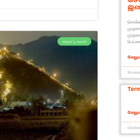
சொ
இனி
சொல்ல
முருக
முருகா
பெயரை
கந்தசட்டி கவசம்
மேலும்
Novemb
Term
மேலும்
Octobe