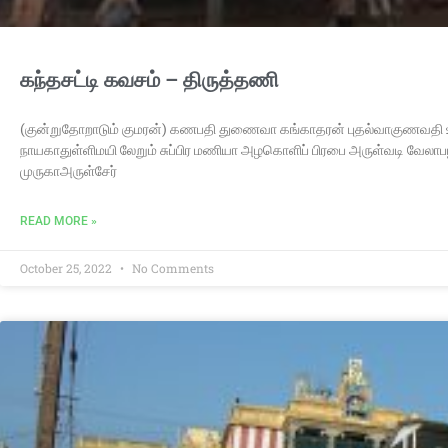
கந்தசட்டி கவசம் – திருத்தணி
(குன்றுதோறாடும் குமரன்) கணபதி துணைவா கங்காதரன் புதல்வாகுணவதி 
நாயகாதுள்ளிமயி லேறும் சுப்பிர மணியா அழகொளிப் பிரபை அருள்வடி வேலாபழந
முருகாஅருள்சேர்
READ MORE »
October 25, 2022
No Comments