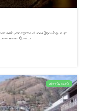
சரவணை சண்முகா சதாசிவன் பாலா இரவலர் தயாபரா
வாமனன் மருகா இரண்டா
கந்தசட்டி கவசம்