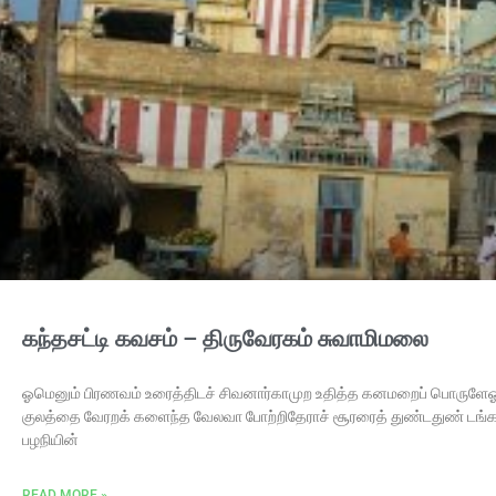
கந்தசட்டி கவசம் – திருவேரகம் சுவாமிமலை
ஓமெனும் பிரணவம் உரைத்திடச் சிவனார்காமுற உதித்த கனமறைப் பொருளே
குலத்தை வேரறக் களைந்த வேலவா போற்றிதேராச் சூரரைத் துண்டதுண் டங்கள
பழநியின்
READ MORE »