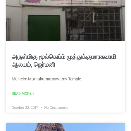
அருள்மிகு மூல்கெய்ம் முத்துக்குமாரசுவாமி
ஆலயம், ஜெர்மனி
Mülheim Muthukumaraswamy Temple
READ MORE »
October 22, 2017
No Comments