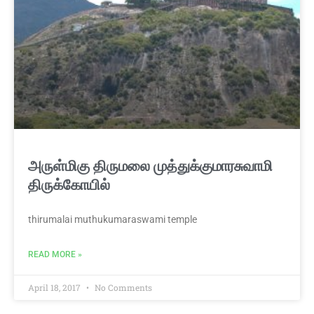
அருள்மிகு திருமலை முத்துக்குமாரசுவாமி
திருக்கோயில்
thirumalai muthukumaraswami temple
READ MORE »
April 18, 2017
No Comments