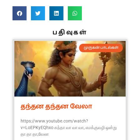
பதிவுகள்
முருகன் பாடல்கள்
தந்தன தந்தன வேலா
https://www.youtube.com/watch?
v=LoEPKyEQhxo கந்தா வா வா வா, எமக்குவழி ஒன்று
தா தா தா,வேலா