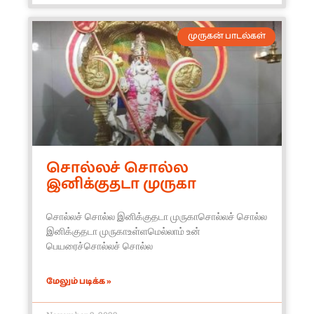
முருகன் பாடல்கள்
சொல்லச் சொல்ல
இனிக்குதடா முருகா
சொல்லச் சொல்ல இனிக்குதடா முருகாசொல்லச் சொல்ல
இனிக்குதடா முருகாஉள்ளமெல்லாம் உன்
பெயரைச்சொல்லச் சொல்ல
மேலும் படிக்க »