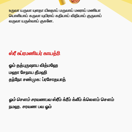
உருவா யருவா யுளதா யிலதாய் மருவாய் மலராய் மணியா
யொளியாய் கருவா யுயிராய் கதியாய் விதியாய் குருவாய்
வருவா யருள்வாய் குகனே.
ஸ்ரீ சுப்ரமணியர் காயத்ரி
ஓம் தத்புருஷாய வித்மஹே
மஹா சேநாய தீமஹி
தந்நோ சண்முக: ப்ரசோதயாத்
ஓம் சௌம் சரவணபவ
ஸ்ரீம் க்ரீம் க்லீம் க்லௌம் சௌம்
நமஹ. சரவண பவ ஓம்