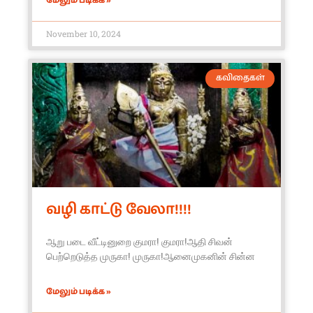
மேலும் படிக்க »
November 10, 2024
கவிதைகள்
வழி காட்டு வேலா!!!!
ஆறு படை வீட்டினுறை குமரா! குமரா!ஆதி சிவன்
பெற்றெடுத்த முருகா! முருகா!ஆனைமுகனின் சின்ன
மேலும் படிக்க »